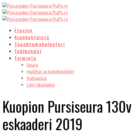
Etusivu
Ajankohtaista
Tapahtumakalenteri
Tukikohdat
Toiminta
Seura
Hallitus ja toimihenkilöt
Katsastus
Liity jäseneksi
Kuopion Pursiseura 130v
eskaaderi 2019