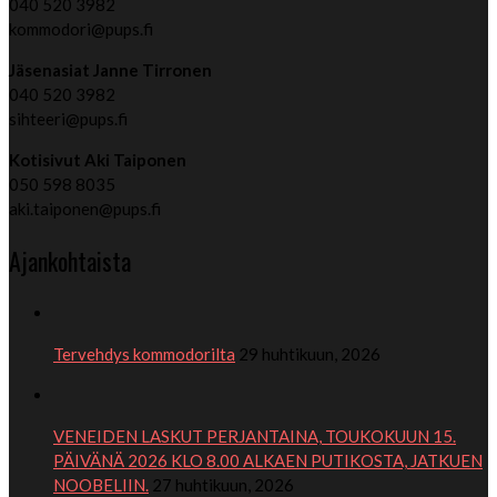
040 520 3982
kommodori@pups.fi
Jäsenasiat Janne Tirronen
040 520 3982
sihteeri@pups.fi
Kotisivut Aki Taiponen
050 598 8035
aki.taiponen@pups.fi
Ajankohtaista
Tervehdys kommodorilta
29 huhtikuun, 2026
VENEIDEN LASKUT PERJANTAINA, TOUKOKUUN 15.
PÄIVÄNÄ 2026 KLO 8.00 ALKAEN PUTIKOSTA, JATKUEN
NOOBELIIN.
27 huhtikuun, 2026