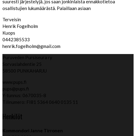
suuresti järjestelyjä, jos saan jonkinlaista ennakkotietoa
osallistujien lukumäärästä. Palaillaan asiaan
Terveisin
Henrik Fogelholm
Kuops
0442385533
henrik.fogelholm@gmail.com
Puruveden Pursiseura ry
Sorvaslahdentie 25
58500 PUNKAHARJU
www.pups.fi
pups@pups.fi
Y-tunnus: 0670035-8
Tilinumero: FI81 5364 0640 0135 11
Henkilöt
Kommondori Janne Tirronen