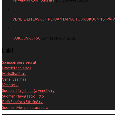
VENEIDEN LASKUT PERJANTAINA, TOUKOKUUN 15. PÄIV
KOKOUSKUTSU
25 maaliskuun, 2026
Linkit
Saimaan pursiseurat
Ilmatieteenlaitos
Metsähallitus
Veneilysaimaa
Veneretki
Suomen Purjehdus ja veneily ry
Suomen Navigaatioliitto
Pidä Saaristo Siistinä ry
Suomen Meripelastusseura