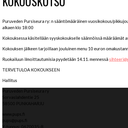
KOKOUSKUTSU
Puruveden Pursiseura ry: n sääntömääräinen vuosikokous/pikkujo
alkaen klo 18:00
Kokouksessa käsitellään syyskokoukselle säännöissä määräämät as
Kokouksen jälkeen tarjoillaan jouluinen menu 10 euron omakustannus
Ruokailuun ilmoittautumisia pyydetään 14.11. mennessä
sihteeri@
TERVETULOA KOKOUKSEEN
Hallitus
Puruveden Pursiseura ry
Sorvaslahdentie 25
58500 PUNKAHARJU
www.pups.fi
pups@pups.fi
Y-tunnus: 0670035-8