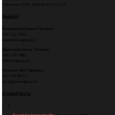
Tilinumero: FI81 5364 0640 0135 11
Henkilöt
Kommondori Janne Tirronen
040 520 3982
kommodori@pups.fi
Jäsenasiat Janne Tirronen
040 520 3982
sihteeri@pups.fi
Kotisivut Aki Taiponen
050 598 8035
aki.taiponen@pups.fi
Ajankohtaista
Tervehdys kommodorilta
29 huhtikuun, 2026