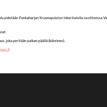
ulu pidetään Punkaharjun Kruunupuiston Inkeritalolla osoitteess
iat.
, joka peritään paikan päällä (käteinen).
pups.fi